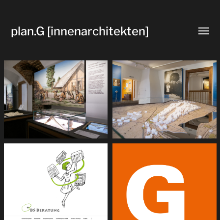
plan.G [innenarchitekten]
Menü
umsch