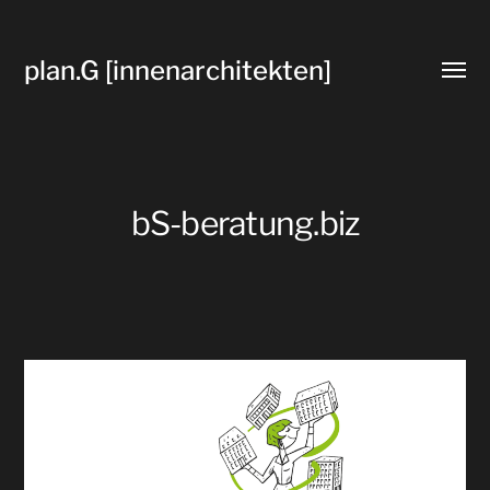
plan.G [innenarchitekten]
Menü
umsch
bS-beratung.biz